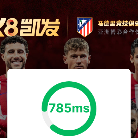
785ms